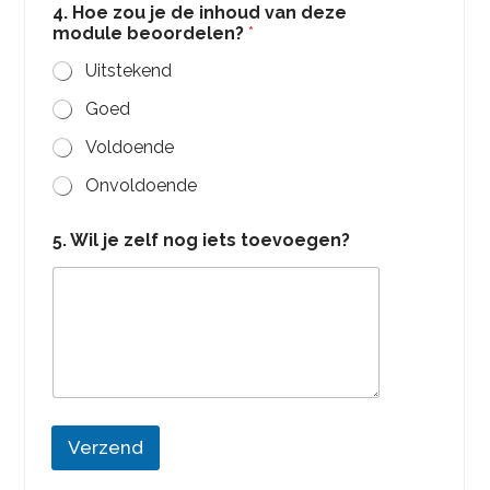
4. Hoe zou je de inhoud van deze
module beoordelen?
*
Uitstekend
Goed
Voldoende
Onvoldoende
H
5. Wil je zelf nog iets toevoegen?
o
e
a
l
s
a
l
Verzend