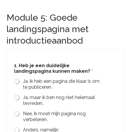
Module 5: Goede
landingspagina met
introductieaanbod
m
1. Heb je een duidelijke
o
landingspagina kunnen maken?
*
d
u
Ja, ik heb een pagina die klaar is om
l
te publiceren.
e
k
Ja, maar ik ben nog niet helemaal
u
tevreden.
n
n
Nee, ik moet mijn pagina nog
e
verbeteren.
n
i
Anders, namelijk: