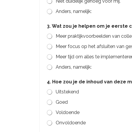
Niet duidelijk genoeg voor mij.
e
e
Anders, namelijk:
e
r
3. Wat zou je helpen om je eerste 
s
t
Meer praktijkvoorbeelden van colle
e
Meer focus op het afsluiten van ge
Meer tijd om alles te implementere
Anders, namelijk:
4. Hoe zou je de inhoud van deze
Uitstekend
Goed
Voldoende
Onvoldoende