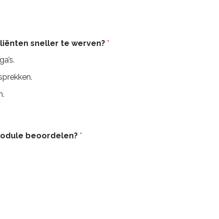
cliënten sneller te werven?
*
ga’s.
sprekken.
n.
 module beoordelen?
*