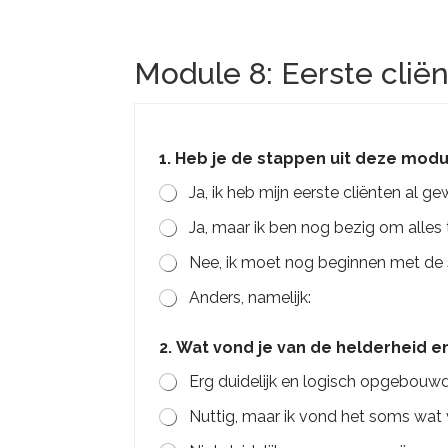
Module 8: Eerste clië
1. Heb je de stappen uit deze mod
Ja, ik heb mijn eerste cliënten al g
Ja, maar ik ben nog bezig om alles 
Nee, ik moet nog beginnen met de
Anders, namelijk:
m
2. Wat vond je van de helderheid 
o
d
Erg duidelijk en logisch opgebouwd
u
l
Nuttig, maar ik vond het soms wat
e
j