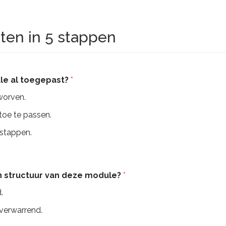
nten in 5 stappen
ule al toegepast?
*
eworven.
toe te passen.
 stappen.
en structuur van deze module?
*
.
 verwarrend.